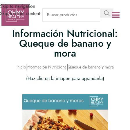
Skip to navigation
Skip to main content
Información Nutricional:
Zonas de cobe
Oh My Health
Queque de banano y
mora
Inicio
Información Nutricional
Queque de banano y mora
(Haz clic en la imagen para agrandarla)